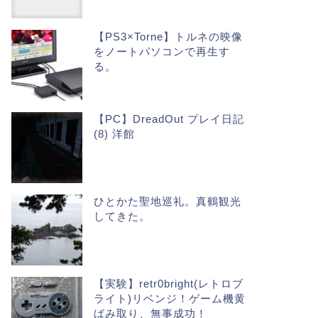
【PS3×Torne】トルネの映像
をノートパソコンで再生す
る。
【PC】DreadOut プレイ日記
(8) 洋館
ひとかた聖地巡礼。真鶴観光
してきた。
【実験】retr0bright(レトロブ
ライト)リベンジ！ゲーム機黄
ばみ取り、無事成功！