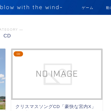
 with the wind~
ゲーム
動
ATEGORY ―
CD
CD
クリスマスソングCD「豪快な宮内X」