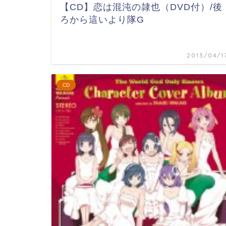
【CD】恋は混沌の隷也（DVD付）/後
ろから這いより隊G
2013/04/1
CD