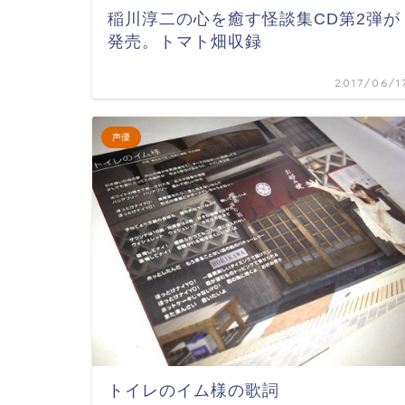
稲川淳二の心を癒す怪談集CD第2弾が
発売。トマト畑収録
2017/06/1
声優
トイレのイム様の歌詞