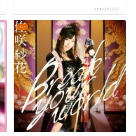
2
2013/07/26
CD