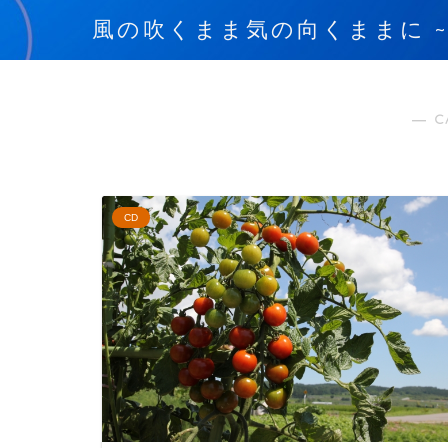
風の吹くまま気の向くままに ~blow
― C
CD