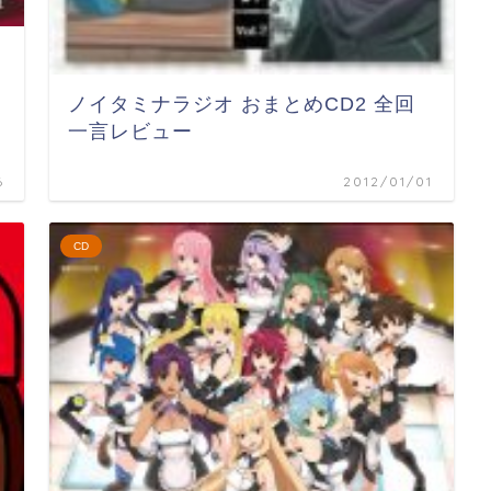
ラ
ノイタミナラジオ おまとめCD2 全回
一言レビュー
6
2012/01/01
CD