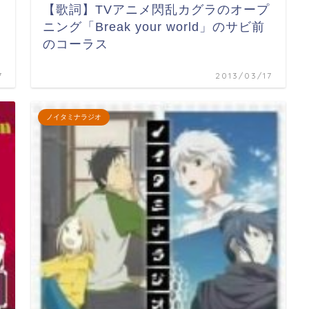
【歌詞】TVアニメ閃乱カグラのオープ
ニング「Break your world」のサビ前
のコーラス
7
2013/03/17
ノイタミナラジオ