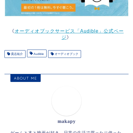
《
オーディオブックサービス「Audible」公式ペー
ジ
》
貴志祐介
Audible
オーディオブック
ABOUT ME
makapy
ゲームと本と映画が好き。日常の生活で買ったり使った