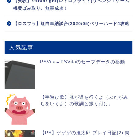
【実験】retr0bright(レトロブライト)リベンジ！ゲーム
機黄ばみ取り、無事成功！
【ロスフラ】紅白奉納試合(2020/05)ベリーハード4攻略
人気記事
PSVita→PSVitaのセーブデータの移動
【手遊び歌】豚が道を行くよ（ぶたがみ
ちをいくよ）の歌詞と振り付け。
【PS】ゲゲゲの鬼太郎 プレイ日記(2) 肉