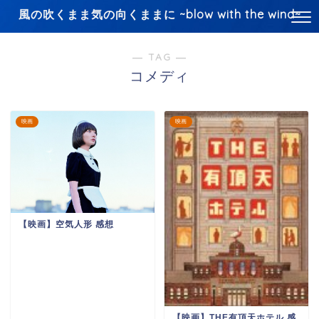
風の吹くまま気の向くままに ~blow with the wind~
― TAG ―
コメディ
映画
映画
【映画】空気人形 感想
【映画】THE有頂天ホテル 感