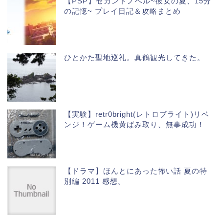
【PSP】セカンドノベル~彼女の夏、15分
の記憶~ プレイ日記＆攻略まとめ
ひとかた聖地巡礼。真鶴観光してきた。
【実験】retr0bright(レトロブライト)リベ
ンジ！ゲーム機黄ばみ取り、無事成功！
【ドラマ】ほんとにあった怖い話 夏の特
別編 2011 感想。