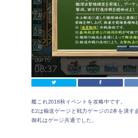
艦これ2018秋イベントを攻略中です。
E2は輸送ゲージと戦力ゲージの2本を潰す
御札はゲージ共通でした。