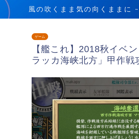
風の吹くまま気の向くままに ~blow
ゲーム
【艦これ】2018秋イベ
ラッカ海峡北方」甲作戦