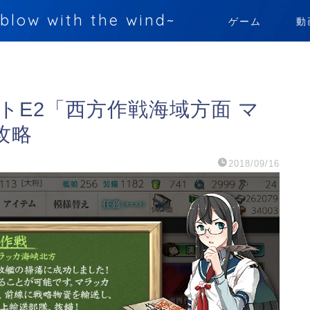
 with the wind~
ゲーム
動
ントE2「西方作戦海域方面 マ
攻略
2018/09/16