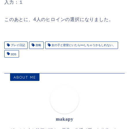
入力：１
このあとに、4人のヒロインの選択になりました。
プレイ日記
攻略
女の子と密室にいたら○○しちゃうかもしれない。
3DS
ABOUT ME
makapy