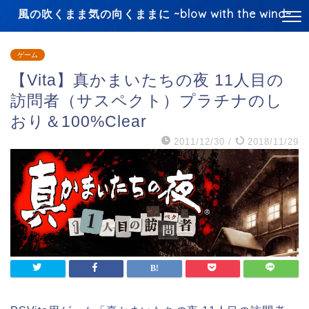
風の吹くまま気の向くままに ~blow with the wind~
ゲーム
【Vita】真かまいたちの夜 11人目の
訪問者（サスペクト）プラチナのし
おり＆100%Clear
2011/12/30
/
2018/11/29