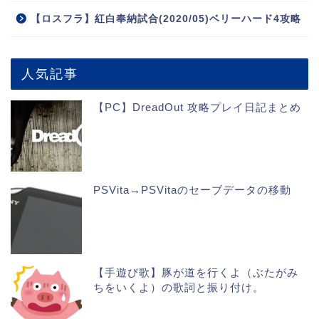
【ロスフラ】紅白奉納試合(2020/05)ベリーハード4攻略
人気記事
【PC】DreadOut 攻略プレイ日記まとめ
PSVita→PSVitaのセーブデータの移動
【手遊び歌】豚が道を行くよ（ぶたがみ
ちをいくよ）の歌詞と振り付け。