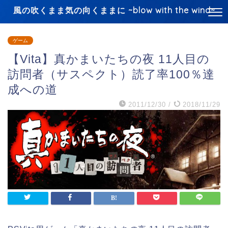
風の吹くまま気の向くままに ~blow with the wind~
ゲーム
【Vita】真かまいたちの夜 11人目の
訪問者（サスペクト）読了率100％達
成への道
2011/12/30
/
2018/11/29