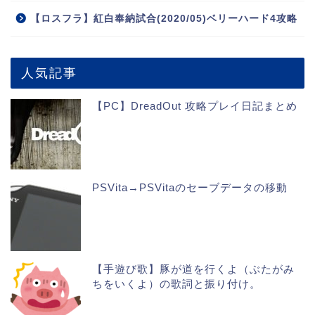
【ロスフラ】紅白奉納試合(2020/05)ベリーハード4攻略
人気記事
【PC】DreadOut 攻略プレイ日記まとめ
PSVita→PSVitaのセーブデータの移動
【手遊び歌】豚が道を行くよ（ぶたがみ
ちをいくよ）の歌詞と振り付け。