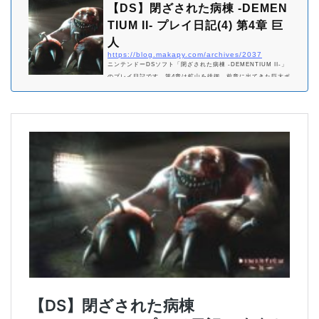
【DS】閉ざされた病棟 -DEMEN
TIUM II- プレイ日記(4) 第4章 巨
人
https://blog.makapy.com/archives/2037
ニンテンドーDSソフト「閉ざされた病棟 -DEMENTIUM II-」
のプレイ日記です。第4章は鉱山を徘徊。前章に出てきた巨大ボ
スがなぜか家の中でうろうろしています。むろん、無視します
が。火炎放射器を求めてこの章で新たに手に入る武器が火炎放射
器。今まで木の根っ子が絡みついて入れなかった扉がこれを入手
すると入れるように。赤い本を探せ手に入れるのに赤い本が必要
になります。なので、赤い本を捜すんですがベットがずらっとな
らんで巨人とゾンビがいる家を探します。その家の一番奥の左の
ベットの上にあります。敵は全て無視してゲ…