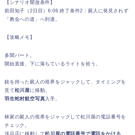
【シナリオ開放条件】
前田知子（2日目）6:06 終了条件2：屍人に発見されず
「教会への道」へ到達。
【攻略メモ】
多聞パート。
開始直後、下に落ちているライトを拾う。
銃を持った屍人の視界をジャックして、タイミングを
見て
松川屋
に移動。
羽生蛇村航空写真
入手。
林家の屍人の視界をジャックして松川屋の電話番号を
チェック。
洋品店に移動して
松川屋の電話番号で電話をかける
。