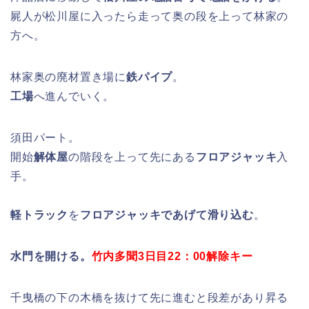
屍人が松川屋に入ったら走って奥の段を上って林家の
方へ。
林家奥の廃材置き場に
鉄パイプ
。
工場
へ進んでいく。
須田パート。
開始
解体屋
の階段を上って先にある
フロアジャッキ
入
手。
軽トラック
を
フロアジャッキであげて滑り込む
。
水門を開ける。
竹内多聞3日目22：00解除キー
千曳橋の下の木橋を抜けて先に進むと段差があり昇る