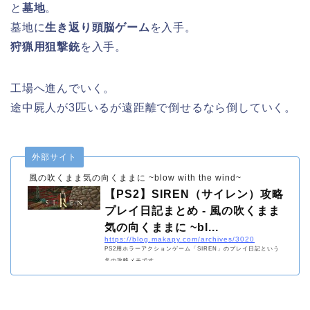
と
墓地
。
墓地に
生き返り頭脳ゲーム
を入手。
狩猟用狙撃銃
を入手。
工場へ進んでいく。
途中屍人が3匹いるが遠距離で倒せるなら倒していく。
外部サイト
風の吹くまま気の向くままに ~blow with the wind~
【PS2】SIREN（サイレン）攻略
プレイ日記まとめ - 風の吹くまま
気の向くままに ~bl...
https://blog.makapy.com/archives/3020
PS2用ホラーアクションゲーム「SIREN」のプレイ日記という
名の攻略メモです。