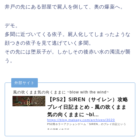
井戸の先にある部屋で屍人を倒して、奥の爆薬へ。
デモ。
多聞に近づいてくる依子。屍人化してしまったような
顔つきの依子を見て逃げていく多聞。
その先には堕辰子が。しかしその後赤い水の濁流が襲
う。
外部サイト
風の吹くまま気の向くままに ~blow with the wind~
【PS2】SIREN（サイレン）攻略
プレイ日記まとめ - 風の吹くまま
気の向くままに ~bl...
https://blog.makapy.com/archives/3020
PS2用ホラーアクションゲーム「SIREN」のプレイ日記という
名の攻略メモです。