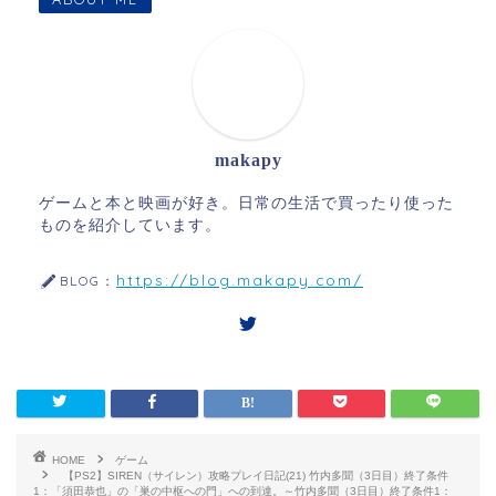
makapy
ゲームと本と映画が好き。日常の生活で買ったり使った
ものを紹介しています。
https://blog.makapy.com/
BLOG：
HOME
ゲーム
【PS2】SIREN（サイレン）攻略プレイ日記(21) 竹内多聞（3日目）終了条件
1：「須田恭也」の「巣の中枢への門」への到達。～竹内多聞（3日目）終了条件1：