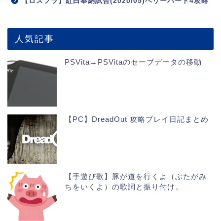
【ロスフラ】紅白奉納試合(2020/05)ベリーハード4攻略
人気記事
PSVita→PSVitaのセーブデータの移動
【PC】DreadOut 攻略プレイ日記まとめ
【手遊び歌】豚が道を行くよ（ぶたがみ
ちをいくよ）の歌詞と振り付け。