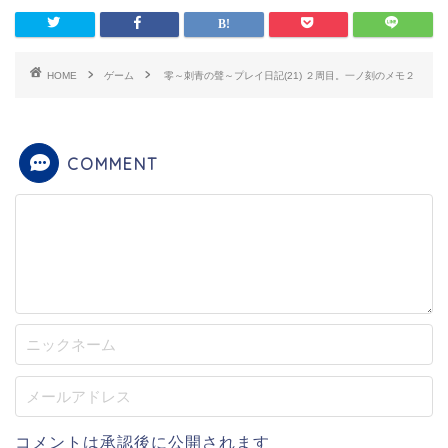
HOME
ゲーム
零～刺青の聲～プレイ日記(21) ２周目。一ノ刻のメモ２
COMMENT
コメントは承認後に公開されます