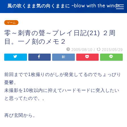
風の吹くまま気の向くままに ~blow with the wind~
ゲーム
零～刺青の聲～プレイ日記(21) ２周
目。一ノ刻のメモ２
2005/08/10
/
2015/05/29
前回までで1枚撮りのがしが発覚してるのでちょっぴり
憂鬱。
未撮影を10枚以内に抑えてハードモードに突入したい
と思ってたので。。
再び玄関から。