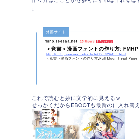
作り方はこことかを参考にすれば作れるは
↓
外部サイト
fmhp.seesaa.net
25 Users
3 Pockets
＜覚書＞漫画フォントの作り方: FMHP
http://fmhp.seesaa.net/article/126026458.html
＜覚書＞漫画フォントの作り方,Full Moon Head Page
これで読むと妙に文学的に見えるｗ
せっかくだからEBOOTも最新のに入れ替