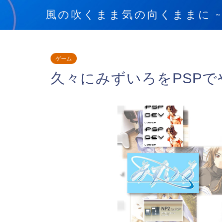
風の吹くまま気の向くままに ~blow
ゲーム
久々にみずいろをPSP