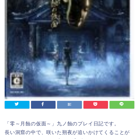
「零～月蝕の仮面～」九ノ蝕のプレイ日記です。
長い洞窟の中で、咲いた朔夜が追いかけてくることが