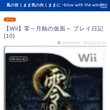
風の吹くまま気の向くままに ~blow with the wind~
ゲーム
【Wii】零～月蝕の仮面～ プレイ日記
(10)
2008/08/06
/
2015/05/28