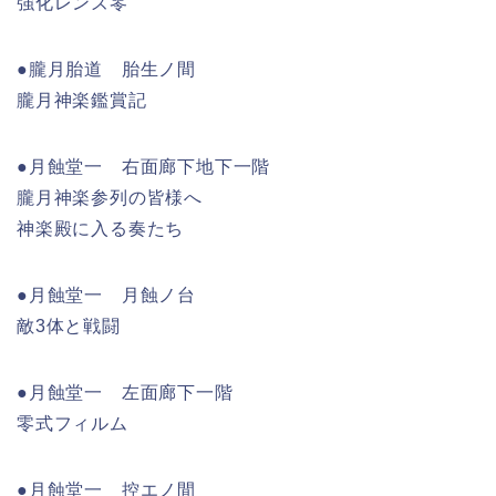
強化レンズ零
●朧月胎道 胎生ノ間
朧月神楽鑑賞記
●月蝕堂一 右面廊下地下一階
朧月神楽参列の皆様へ
神楽殿に入る奏たち
●月蝕堂一 月蝕ノ台
敵3体と戦闘
●月蝕堂一 左面廊下一階
零式フィルム
●月蝕堂一 控エノ間