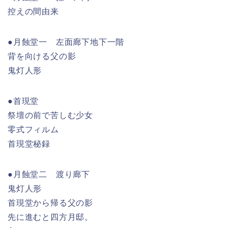
控えの間由来
●月蝕堂一 左面廊下地下一階
背を向ける父の影
鬼灯人形
●首現堂
祭壇の前で苦しむ少女
零式フィルム
首現堂秘録
●月蝕堂二 渡り廊下
鬼灯人形
首現堂から帰る父の影
先に進むと四方月邸。