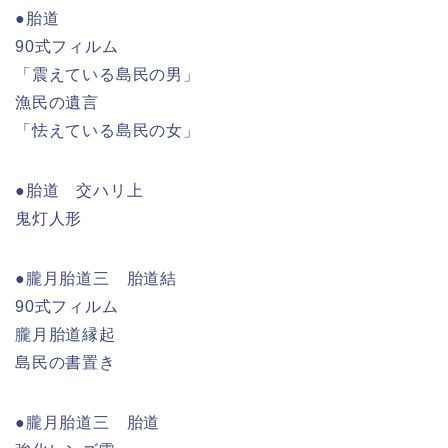
●胎道
90式フィルム
「震えている島民の男」
漁民の遺言
「怯えている島民の女」
●胎道 交ハリ上
鬼灯人形
●朧月胎道三 胎道結
90式フィルム
朧月胎道縁起
島民の書置き
●朧月胎道三 胎道