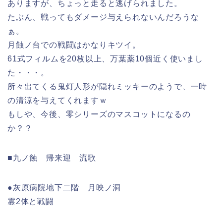
ありますが、ちょっと走ると逃げられました。
たぶん、戦ってもダメージ与えられないんだろうな
ぁ。
月蝕ノ台での戦闘はかなりキツイ。
61式フィルムを20枚以上、万葉薬10個近く使いまし
た・・・。
所々出てくる鬼灯人形が隠れミッキーのようで、一時
の清涼を与えてくれますｗ
もしや、今後、零シリーズのマスコットになるの
か？？
■九ノ蝕 帰来迎 流歌
●灰原病院地下二階 月映ノ洞
霊2体と戦闘