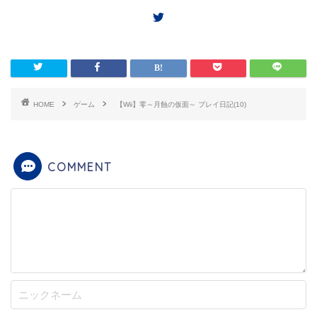
HOME
ゲーム
【Wii】零～月蝕の仮面～ プレイ日記(10)
COMMENT