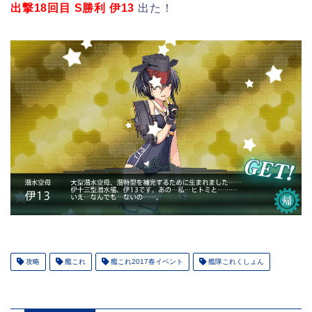
出撃18回目 S勝利 伊13
出た！
攻略
艦これ
艦これ2017春イベント
艦隊これくしょん