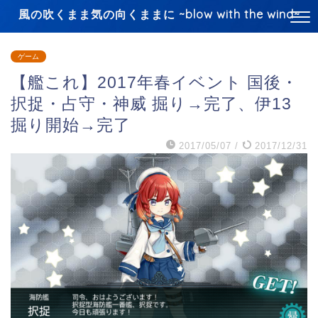
風の吹くまま気の向くままに ~blow with the wind~
ゲーム
【艦これ】2017年春イベント 国後・
択捉・占守・神威 掘り→完了、伊13
掘り開始→完了
2017/05/07
/
2017/12/31