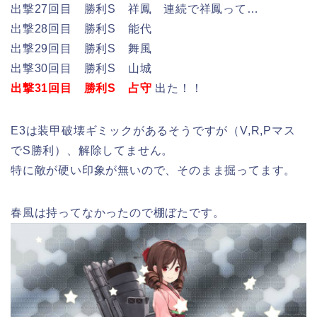
出撃27回目 勝利S 祥鳳 連続で祥鳳って…
出撃28回目 勝利S 能代
出撃29回目 勝利S 舞風
出撃30回目 勝利S 山城
出撃31回目 勝利S 占守
出た！！
E3は装甲破壊ギミックがあるそうですが（V,R,Pマス
でS勝利）、解除してません。
特に敵が硬い印象が無いので、そのまま掘ってます。
春風は持ってなかったので棚ぼたです。