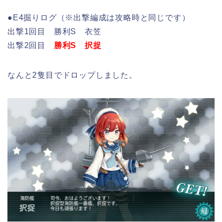
●E4掘りログ（※出撃編成は攻略時と同じです）
出撃1回目 勝利S 衣笠
出撃2回目
勝利S 択捉
なんと2隻目でドロップしました。