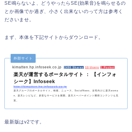
SE鳴らないよ、どうやったらSE(効果音)を鳴らせるの
とか画像でか過ぎ、小さく出来ないのって方は参考く
ださいませ。
まず、本体を下記サイトからダウンロード。
外部サイト
kimatten.hp.infoseek.co.jp
2490 Shares
13 Users
1 Pocket
楽天が運営するポータルサイト ： 【インフォ
シーク】Infoseek
http://kimatten.hp.infoseek.co.jp
楽天グループのポータルサイト。検索、ニュース、SocialNews、女性向けに楽天woma
n、楽天レシピなど、多彩なサービスを展開。楽天スーパーポイント獲得コンテンツも充
実。
最新版はv2です。