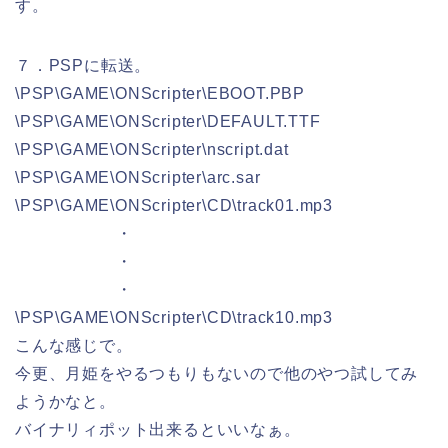
す。
７．PSPに転送。
\PSP\GAME\ONScripter\EBOOT.PBP
\PSP\GAME\ONScripter\DEFAULT.TTF
\PSP\GAME\ONScripter\nscript.dat
\PSP\GAME\ONScripter\arc.sar
\PSP\GAME\ONScripter\CD\track01.mp3
・
・
・
\PSP\GAME\ONScripter\CD\track10.mp3
こんな感じで。
今更、月姫をやるつもりもないので他のやつ試してみ
ようかなと。
バイナリィポット出来るといいなぁ。