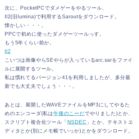
次に、PocketPCでダメゲーをやるツール、
II2(旧lumina)で利用するSaroutをダウンロード。
懐かしい・・・。
PPCで初めに使ったダメゲーツールっす。
もう5年くらい前か。
II2
こいつは画像やらSEやらが入っているarc.sarをファイ
ルに展開するツール。
私は慣れてるバージョン41を利用しましたが、多分最
新でも大丈夫でしょう・・・。
あとは、展開したWAVEファイルをMP3にしてやるた
めのエンコーダ(私は
午後のこーだ
でやりました)とか、
スクリプト複合化ツール「
NSDEC
」とか、テキストエ
ディタとか(別にメモ帳でいっか)とかをダウンロード。