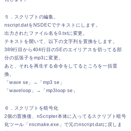
５．スクリプトの編集。
nscript.datをNSDECでテキストにします。
出力されたファイル名を0.txtに変更。
テキストを開いて、以下の文字列を置換をします。
389行目から404行目のSEのエイリアスを切ってる部
分の拡張子をmp3に変更。
あと、それを再生する命令をしてるところを一括置
換。
「wave se」→「mp3 se」
「waveloop」→「mp3loop se」
６．スクリプトを暗号化
2個の置換後、nScripter本体に入ってるスクリプト暗号
化ツール「nscmake.exe」で元のnscript.datに戻しま