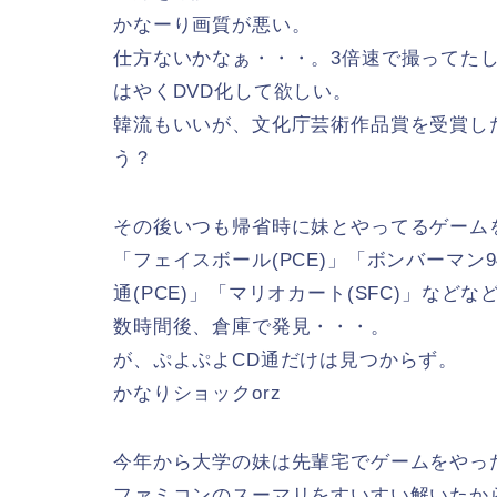
かなーり画質が悪い。
仕方ないかなぁ・・・。3倍速で撮ってた
はやくDVD化して欲しい。
韓流もいいが、文化庁芸術作品賞を受賞し
う？
その後いつも帰省時に妹とやってるゲーム
「フェイスボール(PCE)」「ボンバーマン94
通(PCE)」「マリオカート(SFC)」など
数時間後、倉庫で発見・・・。
が、ぷよぷよCD通だけは見つからず。
かなりショックorz
今年から大学の妹は先輩宅でゲームをやっ
ファミコンのスーマリをすいすい解いたか