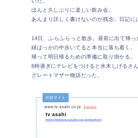
いた。
ほんと久しぶりに楽しい飲み会。
あんまり詳しく書けないのが残念。日記に
14日、ふらふらっと散歩。昼前に出て帰っ
緑ばっかの中歩いてると本当に落ち着く。
帰って明日帰るための準備に取り掛かる。
6時過ぎにテレビをつけると水木しげるさ
グレートマザー物語だった。
外部サイト
www.tv-asahi.co.jp
2 Users
tv asahi
http://www.tv-asahi.co.jp/mother/