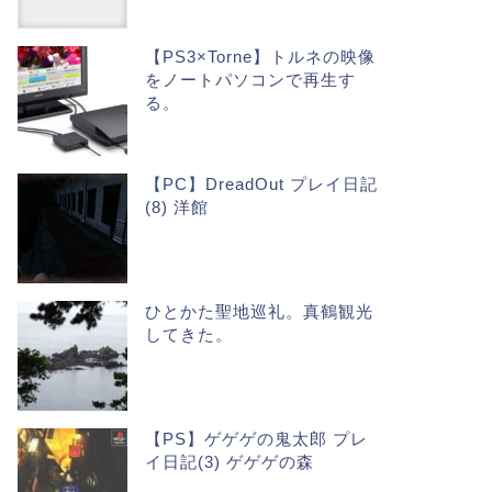
【PS3×Torne】トルネの映像
をノートパソコンで再生す
る。
【PC】DreadOut プレイ日記
(8) 洋館
ひとかた聖地巡礼。真鶴観光
してきた。
【PS】ゲゲゲの鬼太郎 プレ
イ日記(3) ゲゲゲの森