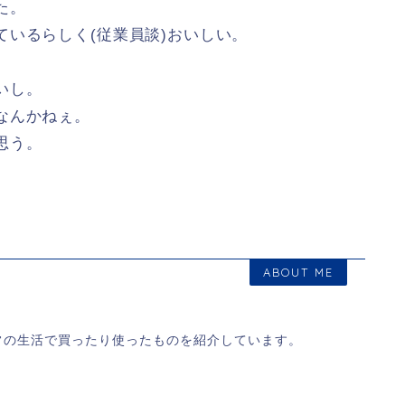
た。
いるらしく(従業員談)おいしい。
いし。
なんかねぇ。
思う。
ABOUT ME
常の生活で買ったり使ったものを紹介しています。