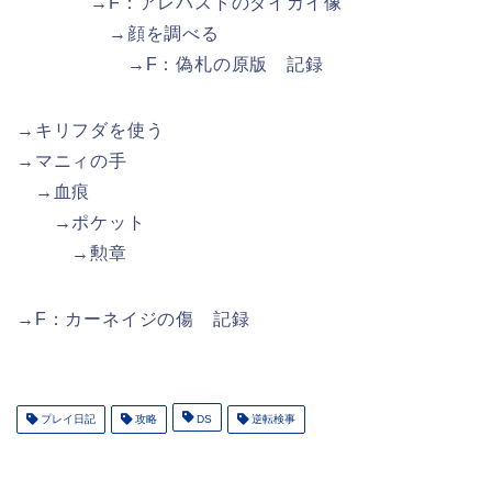
→F：アレバストのダイカイ像
→顔を調べる
→F：偽札の原版 記録
→キリフダを使う
→マニィの手
→血痕
→ポケット
→勲章
→F：カーネイジの傷 記録
プレイ日記
攻略
DS
逆転検事