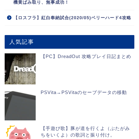
機黄ばみ取り、無事成功！
【ロスフラ】紅白奉納試合(2020/05)ベリーハード4攻略
人気記事
【PC】DreadOut 攻略プレイ日記まとめ
PSVita→PSVitaのセーブデータの移動
【手遊び歌】豚が道を行くよ（ぶたがみ
ちをいくよ）の歌詞と振り付け。