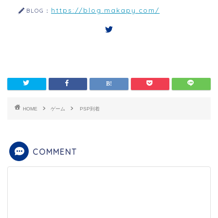
https://blog.makapy.com/
BLOG：
HOME
ゲーム
PSP到着
COMMENT