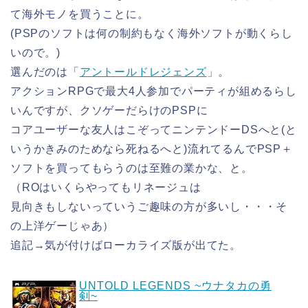
て海外モノを買うことに。
(PSPのソフトは何の制約もなく海外ソフトが動くらし
いので。)
選んだのは「
アントールドレジェンズ
」。
アクションRPGで最大4人参加でパーティが組めるらし
いんですが、クソゲーだらけのPSPに
コアユーザーな友人はこぞってニンテンドーDSへと(と
いうかきみのためなら死ねるへと)流れてるんでPSP＋
ソフトを買ってもらうのは至難の業かな、と。
（ROはいくらやってもリネージュは
見向きもしないっていうご趣味の方が多いし・・・そ
の上洋ゲーじゃあ）
追記→気が付けばローカライズ版が出てた。
UNTOLD LEGENDS ~ウナタカの勇
剣~