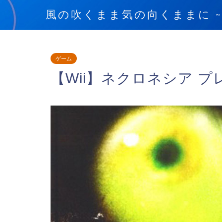
風の吹くまま気の向くままに ~blow
ゲーム
【Wii】ネクロネシア プ