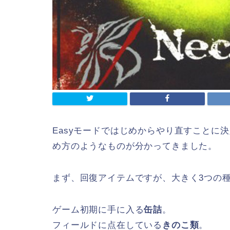
Easyモードではじめからやり直すことに
め方のようなものが分かってきました。
まず、回復アイテムですが、大きく3つの
ゲーム初期に手に入る
缶詰
。
フィールドに点在している
きのこ類
。