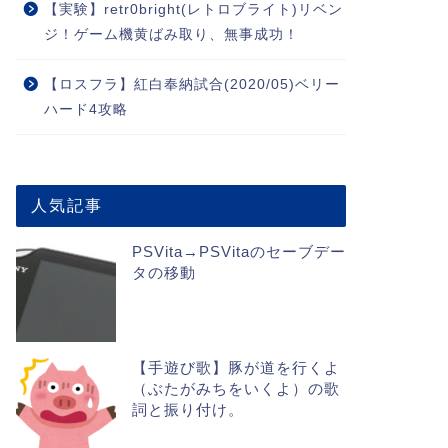
【実験】retr0bright(レトロブライト)リベン
ジ！ゲーム機黄ばみ取り、無事成功！
【ロスフラ】紅白奉納試合(2020/05)ベリー
ハード4攻略
人気記事
PSVita→PSVitaのセーブデー
タの移動
【手遊び歌】豚が道を行くよ
（ぶたがみちをいくよ）の歌
詞と振り付け。