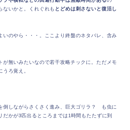
ップや横転などの回避行動中は無敵時間がある
の
らないかと。くれぐれも
とどめは刺さないと復活し
よいのやら・・・。ここより終盤のネタバレ、含み
トが無いみたいなので若干攻略チックに。ただメモ
にうろ覚え。
を倒しながらさくさく進み、巨大ゴリラ？ も虫に
リだかが3匹出るところまでは1時間もたたずに到