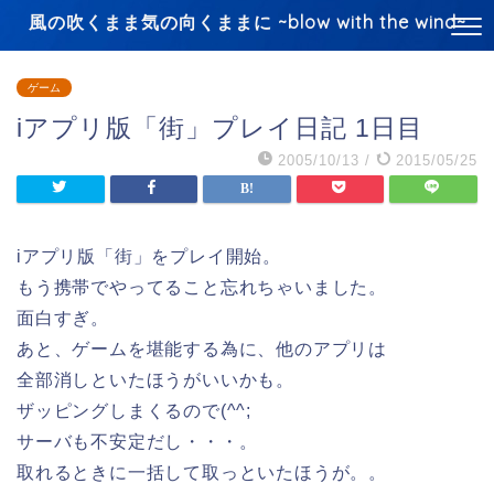
風の吹くまま気の向くままに ~blow with the wind~
ゲーム
iアプリ版「街」プレイ日記 1日目
2005/10/13
/
2015/05/25
iアプリ版「街」をプレイ開始。
もう携帯でやってること忘れちゃいました。
面白すぎ。
あと、ゲームを堪能する為に、他のアプリは
全部消しといたほうがいいかも。
ザッピングしまくるので(^^;
サーバも不安定だし・・・。
取れるときに一括して取っといたほうが。。