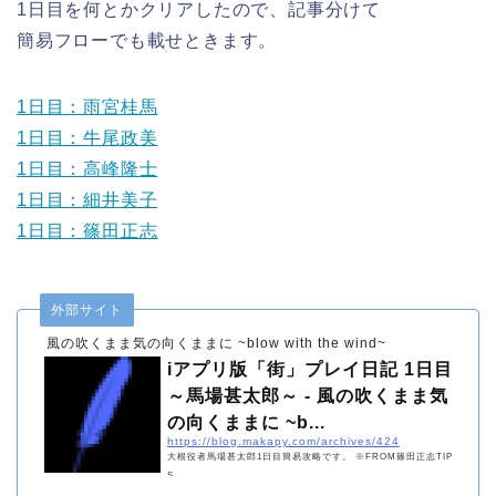
1日目を何とかクリアしたので、記事分けて
簡易フローでも載せときます。
1日目：雨宮桂馬
1日目：牛尾政美
1日目：高峰隆士
1日目：細井美子
1日目：篠田正志
外部サイト
風の吹くまま気の向くままに ~blow with the wind~
iアプリ版「街」プレイ日記 1日目
～馬場甚太郎～ - 風の吹くまま気
の向くままに ~b...
https://blog.makapy.com/archives/424
大根役者馬場甚太郎1日目簡易攻略です。 ※FROM篠田正志TIP
S ...