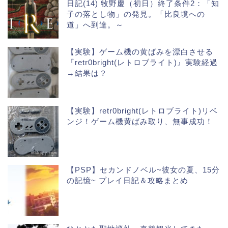
日記(14) 牧野慶（初日）終了条件2：「知
子の落とし物」の発見。「比良境への
道」へ到達。～
【実験】ゲーム機の黄ばみを漂白させる
『retr0bright(レトロブライト)』実験経過
→結果は？
【実験】retr0bright(レトロブライト)リベ
ンジ！ゲーム機黄ばみ取り、無事成功！
【PSP】セカンドノベル~彼女の夏、15分
の記憶~ プレイ日記＆攻略まとめ