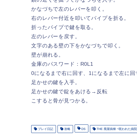
かなづちで左のレバーを叩く。
右のレバー付近を叩いてパイプを折る。
折ったパイプで鍵を取る。
左のレバーを戻す。
文字のある壁の下をかなづちで叩く。
壁が崩れる。
金庫のパスワード：R0L1
0になるまで右に回す、1になるまで左に回
足かせの鍵を入手。
足かせの鍵で錠をあける→反転
こすると骨が見つかる。
プレイ日記
攻略
DS
THE 廃屋病棟 ~呪われた病