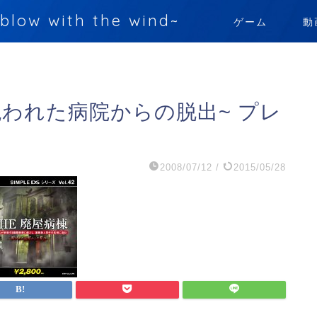
 with the wind~
ゲーム
動
~呪われた病院からの脱出~ プレ
2008/07/12
/
2015/05/28