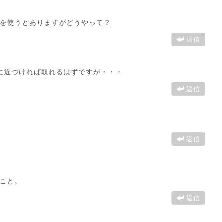
を使うとありますがどうやって？
返信
に近づければ取れるはずですが・・・
返信
返信
こと。
返信