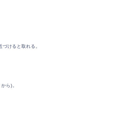
近づけると取れる。
。
トから)。