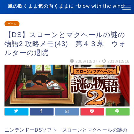
風の吹くまま気の向くままに ~blow with the wind~
ゲーム
【DS】スローンとマクヘールの謎の
物語2 攻略メモ(43) 第４３幕 ウォ
ルターの退院
2009/10/07
/
2018/12/16
ニンテンドーDSソフト「スローンとマクヘールの謎の