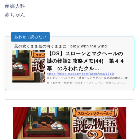
産婦人科
赤ちゃん
あわせて読みたい
風の吹くまま気の向くままに ~blow with the wind~
【DS】スローンとマクヘールの
謎の物語2 攻略メモ(44) 第４４
幕 のろわれたクル…
https://blog.makapy.com/archives/1860
ニンテンドーDSソフト「スローンとマクヘールの謎の物語2」攻
略メモです。第44幕「のろわれたクルーザー」攻略シークレッ
トワード開錠死体→外傷 「指先のケガ」開錠死体→クルーザー
→乗っていた 「若い男女」開錠若い男女→着ている→水着
「脱いだ水着」開錠解答誰もいない遊びクルーザー溺死縄ばしご
https://blog.makapy.com/archives/1899